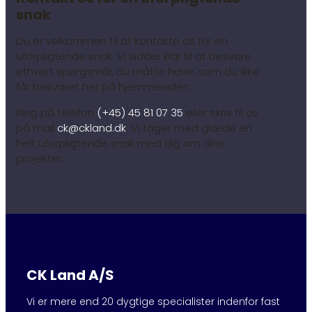
snak
Du er velkommen til at kontakte os for en
uforpligtende snak. Vi sidder klar til at besvare
ethvert spørgsmål, du måtte have, som du ikke
får besvaret her på hjemmesiden.
Ring på telefon
(+45) 45 81 07 35
eller skriv til os
på mail
ck@ckland.dk
. Vi tager med glæde en
helt uforpligtende snak med dig om dine
projekter.
CK Land A/S
Vi er mere end 20 dygtige specialister indenfor fast