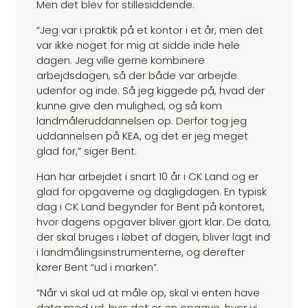
Men det blev for stillesiddende.
“Jeg var i praktik på et kontor i et år, men det
var ikke noget for mig at sidde inde hele
dagen. Jeg ville gerne kombinere
arbejdsdagen, så der både var arbejde
udenfor og inde. Så jeg kiggede på, hvad der
kunne give den mulighed, og så kom
landmåleruddannelsen op. Derfor tog jeg
uddannelsen på KEA, og det er jeg meget
glad for,” siger Bent.
Han har arbejdet i snart 10 år i CK Land og er
glad for opgaverne og dagligdagen. En typisk
dag i CK Land begynder for Bent på kontoret,
hvor dagens opgaver bliver gjort klar. De data,
der skal bruges i løbet af dagen, bliver lagt ind
i landmålingsinstrumenterne, og derefter
kører Bent “ud i marken”.
“Når vi skal ud at måle op, skal vi enten have
data med ud, hvis det er en opgave, hvor vi