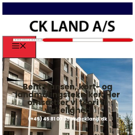
Bent Hansen, kort- og
landmålingstekniker: Her
omsætter vi teori til
virkelighed
(+45) 45 81 07 35
ck@ckland.dk