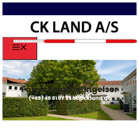
Forretningsbetingelser
(+45) 45 81 07 35
ck@ckland.dk