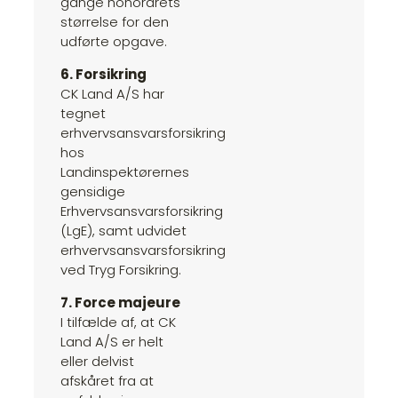
gange honorarets
størrelse for den
udførte opgave.
6. Forsikring
CK Land A/S har
tegnet
erhvervsansvarsforsikring
hos
Landinspektørernes
gensidige
Erhvervsansvarsforsikring
(LgE), samt udvidet
erhvervsansvarsforsikring
ved Tryg Forsikring.
7. Force majeure
I tilfælde af, at CK
Land A/S er helt
eller delvist
afskåret fra at