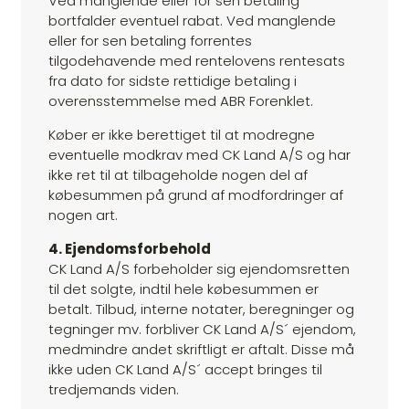
Ved manglende eller for sen betaling
bortfalder eventuel rabat. Ved manglende
eller for sen betaling forrentes
tilgodehavende med rentelovens rentesats
fra dato for sidste rettidige betaling i
overensstemmelse med ABR Forenklet.
Køber er ikke berettiget til at modregne
eventuelle modkrav med CK Land A/S og har
ikke ret til at tilbageholde nogen del af
købesummen på grund af modfordringer af
nogen art.
4. Ejendomsforbehold
CK Land A/S forbeholder sig ejendomsretten
til det solgte, indtil hele købesummen er
betalt. Tilbud, interne notater, beregninger og
tegninger mv. forbliver CK Land A/S´ ejendom,
medmindre andet skriftligt er aftalt. Disse må
ikke uden CK Land A/S´ accept bringes til
tredjemands viden.