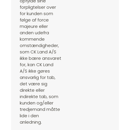
opfylde sine
forpligtelser over
for kunden som
følge af force
majeure eller
anden udefra
kommende
omstændigheder,
som CK Land A/S
ikke bære ansvaret
for, kan CK Land
A/S ikke gøres
ansvarlig for tab,
det være sig
direkte eller
indirekte tab, som
kunden og/eller
tredjemand måtte
lide i den
anledning.