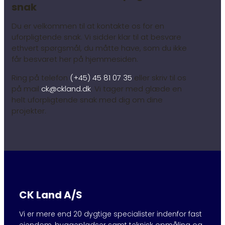
snak
Du er velkommen til at kontakte os for en
uforpligtende snak. Vi sidder klar til at besvare
ethvert spørgsmål, du måtte have, som du ikke
får besvaret her på hjemmesiden.
Ring
på telefon
(+45) 45 81 07 35
eller skriv til os
på mail
ck@ckland.dk
.
Vi tager med glæde en
helt uforpligtende snak med dig om dine
projekter.
CK Land A/S
Vi er mere end 20 dygtige specialister indenfor fast