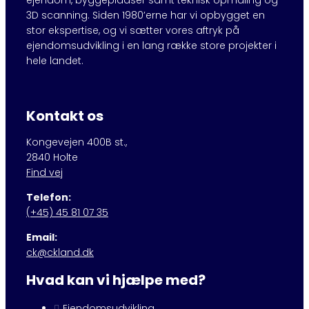
ejendom, byggepladser samt teknisk opmåling og
3D scanning. Siden 1980’erne har vi opbygget en
stor ekspertise, og vi sætter vores aftryk på
ejendomsudvikling i en lang række store projekter i
hele landet.
Kontakt os
Kongevejen 400B st.,
2840 Holte
Find vej
Telefon:
(+45) 45 81 07 35
Email:
ck@ckland.dk
Hvad kan vi hjælpe med?
Ejendomsudvikling