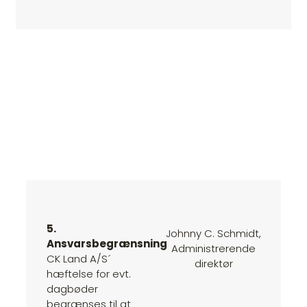
5.
Johnny C. Schmidt,
Ansvarsbegrænsning
Administrerende
CK Land A/S´
direktør
hæftelse for evt.
dagbøder
begrænses til at